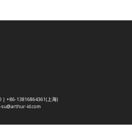
0 | +86-13816864361(上海)
-su@arthur-id.com