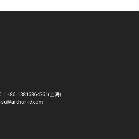
0 | +86-13816864361(上海)
-su@arthur-id.com